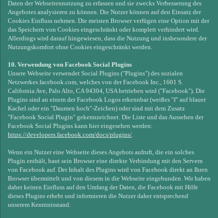
Daten der Webseitennutzung zu erfassen und sie zwecks Verbesserung des
Angebotes analysieren zu können. Die Nutzer können auf den Einsatz der
Cookies Einfluss nehmen. Die meisten Browser verfügen eine Option mit der
das Speichern von Cookies eingeschränkt oder komplett verhindert wird.
Allerdings wird darauf hingewiesen, dass die Nutzung und insbesondere der
Nutzungskomfort ohne Cookies eingeschränkt werden.
10. Verwendung von Facebook Social Plugins
Unsere Webseite verwendet Social Plugins ("Plugins") des sozialen
Netzwerkes facebook.com, welches von der Facebook Inc., 1601 S.
California Ave, Palo Alto, CA 94304, USA betrieben wird ("Facebook"). Die
Plugins sind an einem der Facebook Logos erkennbar (weißes "f" auf blauer
Kachel oder ein "Daumen hoch"-Zeichen) oder sind mit dem Zusatz
"Facebook Social Plugin" gekennzeichnet. Die Liste und das Aussehen der
Facebook Social Plugins kann hier eingesehen werden:
https://developers.facebook.com/docs/plugins/
.
Wenn ein Nutzer eine Webseite dieses Angebots aufruft, die ein solches
Plugin enthält, baut sein Browser eine direkte Verbindung mit den Servern
von Facebook auf. Der Inhalt des Plugins wird von Facebook direkt an Ihren
Browser übermittelt und von diesem in die Webseite eingebunden. Wir haben
daher keinen Einfluss auf den Umfang der Daten, die Facebook mit Hilfe
dieses Plugins erhebt und informieren die Nutzer daher entsprechend
unserem Kenntnisstand: